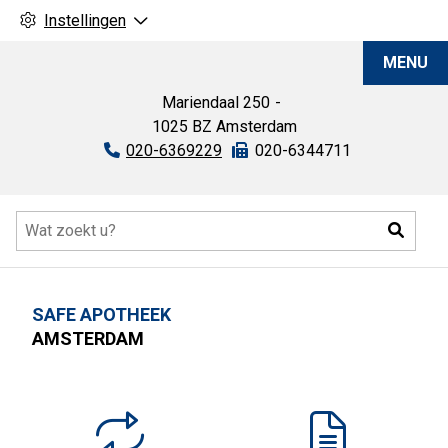
Instellingen
SAFE
MENU
Apotheek
Mariendaal
250
1025 BZ
Amsterdam
Tel:
020-6369229
Fax:
020-6344711
Hoofdmenu
Zoeke
SAFE APOTHEEK
AMSTERDAM