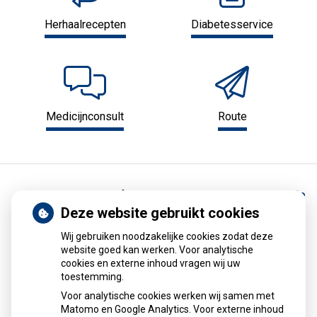
Herhaalrecepten
Diabetesservice
Medicijnconsult
Route
Home
Informatie
Medische encyclopedie
Deze website gebruikt cookies
Medische encyclopedie
Wij gebruiken noodzakelijke cookies zodat deze
website goed kan werken. Voor analytische
cookies en externe inhoud vragen wij uw
Alles over medicijnen
toestemming.
Voor analytische cookies werken wij samen met
Betrouwbare informatie van de apotheker
Matomo en Google Analytics. Voor externe inhoud