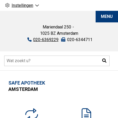
Instellingen
SAFE
MENU
Apotheek
Mariendaal
250
1025 BZ
Amsterdam
Tel:
020-6369229
Fax:
020-6344711
Hoofdmenu
Zoeke
SAFE APOTHEEK
AMSTERDAM