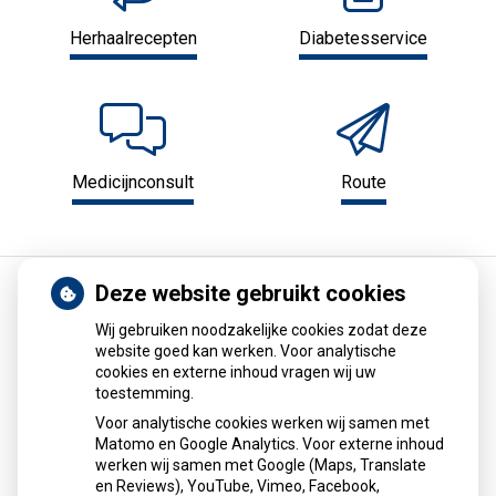
Herhaalrecepten
Diabetesservice
Medicijnconsult
Route
Deze website gebruikt cookies
Home
Informatie
Geneesmiddelen mee op reis
Wij gebruiken noodzakelijke cookies zodat deze
website goed kan werken. Voor analytische
Geneesmiddelen mee op reis
cookies en externe inhoud vragen wij uw
toestemming.
Gebruikers van geneesmiddelen die onder de opiumwet
Voor analytische cookies werken wij samen met
vallen kunnen deze niet zomaar meenemen naar het
Matomo en Google Analytics. Voor externe inhoud
buitenland. Hiervoor is een verklaring nodig.
werken wij samen met Google (Maps, Translate
en Reviews), YouTube, Vimeo, Facebook,