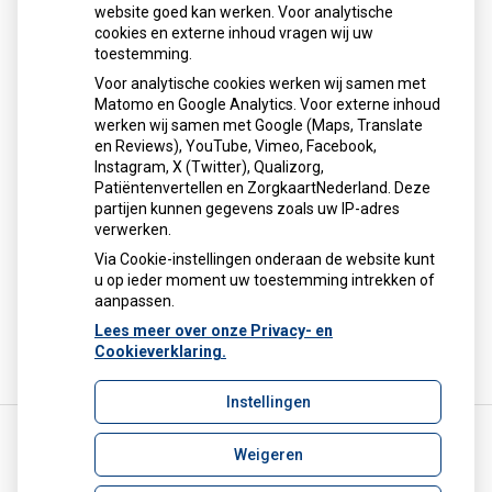
verzekerd bent, maar vindt het wel belangrijk dat u goed op
website goed kan werken. Voor analytische
de hoogte bent. Hier leest u hoe u kunt uitzoeken of uw
cookies en externe inhoud vragen wij uw
zorgkosten vergoed worden.
toestemming.
Voor analytische cookies werken wij samen met
Matomo en Google Analytics. Voor externe inhoud
Uw bezoek aan de huisarts
werken wij samen met Google (Maps, Translate
en Reviews), YouTube, Vimeo, Facebook,
Instagram, X (Twitter), Qualizorg,
Eigen risico
Patiëntenvertellen en ZorgkaartNederland. Deze
partijen kunnen gegevens zoals uw IP-adres
verwerken.
Check uw polis
Via Cookie-instellingen onderaan de website kunt
u op ieder moment uw toestemming intrekken of
aanpassen.
Lees meer over onze Privacy- en
Cookieverklaring.
Bron:
www.patientenfederatie.nl
Instellingen
Weigeren
Uw Zorg Online
|
Beheer
info@safeapotheek.nl