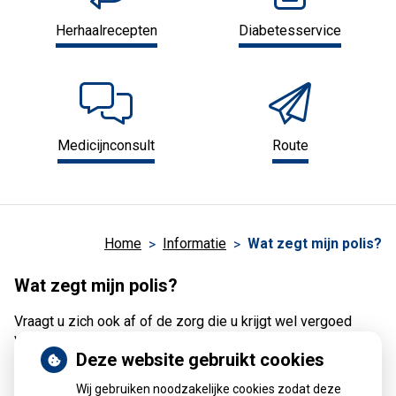
Herhaalrecepten
Diabetesservice
Medicijnconsult
Route
Home
Informatie
Wat zegt mijn polis?
Wat zegt mijn polis?
Vraagt u zich ook af of de zorg die u krijgt wel vergoed
wordt?
Deze website gebruikt cookies
Het is belangrijk dat u weet of uw zorgverzekeraar de zorg
die u nodig heeft vergoedt. Uw huisarts weet niet hoe u
Wij gebruiken noodzakelijke cookies zodat deze