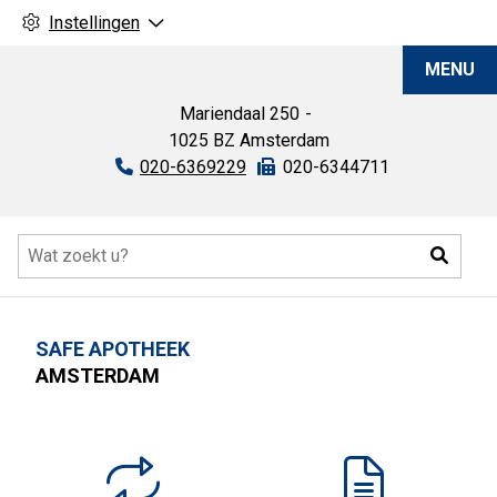
Instellingen
SAFE
MENU
Apotheek
Mariendaal
250
1025 BZ
Amsterdam
Tel:
020-6369229
Fax:
020-6344711
Hoofdmenu
Zoeke
SAFE APOTHEEK
AMSTERDAM