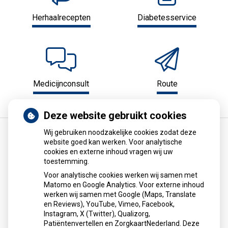
Herhaalrecepten
Diabetesservice
Medicijnconsult
Route
Deze website gebruikt cookies
Wij gebruiken noodzakelijke cookies zodat deze
website goed kan werken. Voor analytische
Sinds huisartsen afslankmedicijnen mogen
cookies en externe inhoud vragen wij uw
toestemming.
voorschrijven, neemt gebruik toe
Voor analytische cookies werken wij samen met
Sinds huisartsen afslankmedicijnen mogen voorschrijven, is
Matomo en Google Analytics. Voor externe inhoud
het gebruik sterk toegenomen: circa 80.000 Nederlanders
werken wij samen met Google (Maps, Translate
gebruiken nu middelen als Wegovy en Saxenda. Artsen
en Reviews), YouTube, Vimeo, Facebook,
Instagram, X (Twitter), Qualizorg,
benadrukken dat deze medicijnen geen snelle oplossing
Patiëntenvertellen en ZorgkaartNederland. Deze
zijn, maar alleen werken als ondersteuning bij blijvende