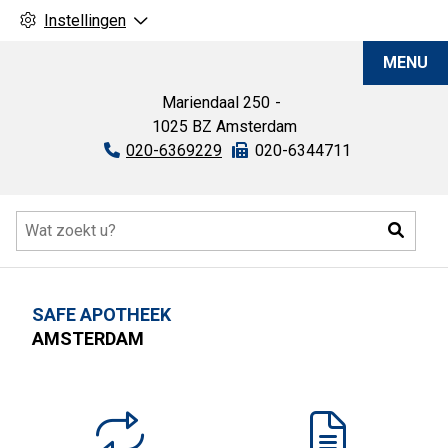
Instellingen
SAFE
MENU
Apotheek
Mariendaal
250
1025 BZ
Amsterdam
Tel:
020-6369229
Fax:
020-6344711
Hoofdmenu
Zoeke
SAFE APOTHEEK
AMSTERDAM