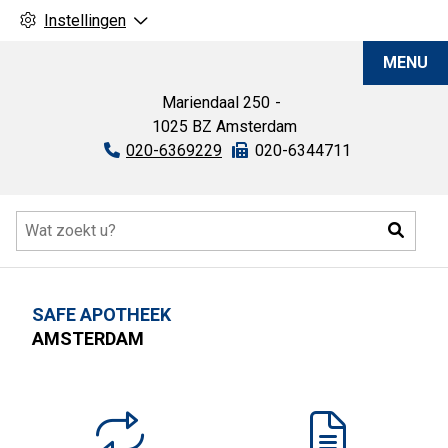
Instellingen
SAFE
MENU
Apotheek
Mariendaal
250
1025 BZ
Amsterdam
Tel:
020-6369229
Fax:
020-6344711
Hoofdmenu
Zoeke
SAFE APOTHEEK
AMSTERDAM