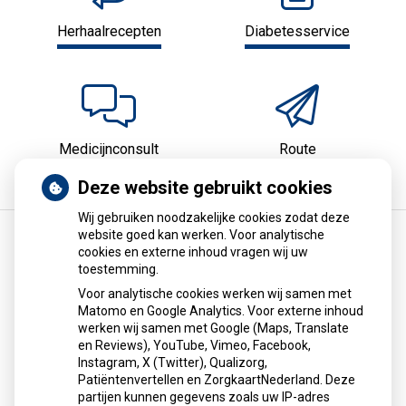
Herhaalrecepten
Diabetesservice
Medicijnconsult
Route
Deze website gebruikt cookies
Wij gebruiken noodzakelijke cookies zodat deze
website goed kan werken. Voor analytische
cookies en externe inhoud vragen wij uw
Schurft sinds corona geen vergeten ziekte
toestemming.
meer: aantal uitbraken fors gestegen
Voor analytische cookies werken wij samen met
Matomo en Google Analytics. Voor externe inhoud
Sinds corona neemt het aantal schurftuitbraken in
werken wij samen met Google (Maps, Translate
Nederland sterk toe, niet alleen onder studenten maar ook
en Reviews), YouTube, Vimeo, Facebook,
Instagram, X (Twitter), Qualizorg,
bij kinderen en ouderen. Het Erasmus MC onderzoekt
Patiëntenvertellen en ZorgkaartNederland. Deze
oorzaken en nieuwe manieren om schurft sneller op te
partijen kunnen gegevens zoals uw IP-adres
sporen, zoals zelftests en betere diagnostiek, om verdere