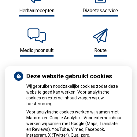
Herhaalrecepten
Diabetesservice
Medicijnconsult
Route
Deze website gebruikt cookies
Wij gebruiken noodzakelijke cookies zodat deze
Kosteloze abortuszorg voor
website goed kan werken. Voor analytische
ongedocumenteerde zwangeren in
cookies en externe inhoud vragen wij uw
toestemming.
Amsterdam
Voor analytische cookies werken wij samen met
In Amsterdam kunnen ongedocumenteerde vrouwen
Matomo en Google Analytics. Voor externe inhoud
binnenkort kosteloos abortuszorg krijgen via ruim twintig
werken wij samen met Google (Maps, Translate
huisartsen. Zij sluiten aan bij het netwerk van
en Reviews), YouTube, Vimeo, Facebook,
Instagram, X (Twitter), Qualizorg,
abortusklinieken. De zorg wordt betaald uit een