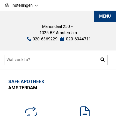
Instellingen
SAFE
MENU
Apotheek
Mariendaal
250
1025 BZ
Amsterdam
Tel:
020-6369229
Fax:
020-6344711
Hoofdmenu
Zoeke
SAFE APOTHEEK
AMSTERDAM